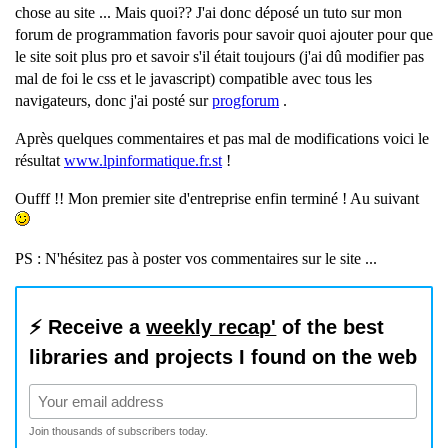
b
chose au site ... Mais quoi?? J'ai donc déposé un tuto sur mon
r
forum de programmation favoris pour savoir quoi ajouter pour que
e
le site soit plus pro et savoir s'il était toujours (j'ai dû modifier pas
a
mal de foi le css et le javascript) compatible avec tous les
u
navigateurs, donc j'ai posté sur
progforum
.
Après quelques commentaires et pas mal de modifications voici le
résultat
www.lpinformatique.fr.st
!
Oufff !! Mon premier site d'entreprise enfin terminé ! Au suivant
PS : N'hésitez pas à poster vos commentaires sur le site ...
⚡️ Receive a
weekly recap'
of the best
libraries and projects I found on the web
Join thousands of subscribers today.