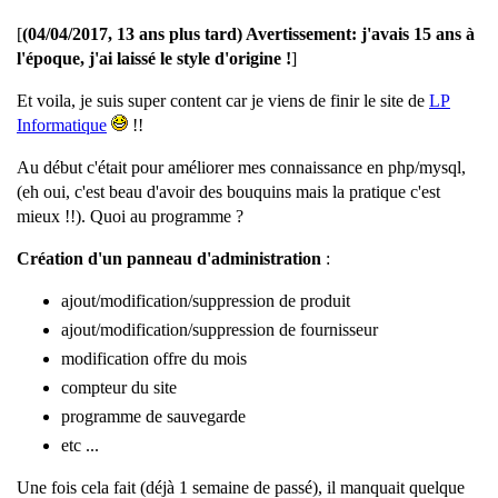
F
[
(04/04/2017, 13 ans plus tard) Avertissement: j'avais 15 ans à
r
l'époque, j'ai laissé le style d'origine !
]
a
n
Et voila, je suis super content car je viens de finir le site de
LP
c
Informatique
!!
o
i
Au début c'était pour améliorer mes connaissance en php/mysql,
s
(eh oui, c'est beau d'avoir des bouquins mais la pratique c'est
-
mieux !!). Quoi au programme ?
G
Création d'un panneau d'administration
:
u
i
ajout/modification/suppression de produit
l
ajout/modification/suppression de fournisseur
l
a
modification offre du mois
u
compteur du site
m
programme de sauvegarde
e
etc ...
R
i
Une fois cela fait (déjà 1 semaine de passé), il manquait quelque