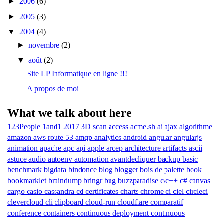
►
2006
(6)
►
2005
(3)
▼
2004
(4)
►
novembre
(2)
▼
août
(2)
Site LP Informatique en ligne !!!
A propos de moi
What we talk about here
123People
1and1
2017
3D scan
access
acme.sh
ai
ajax
algorithme
amazon aws route 53
amqp
analytics
android
angular
angularjs
animation
apache
apc
api
apple
arcep
architecture
artifacts
ascii
astuce
audio
autoenv
automation
avantdecliquer
backup
basic
benchmark
bigdata
bindonce
blog
blogger
bois de palette
book
bookmarklet
braindump
bringr
bug
buzzparadise
c/c++
c#
canvas
cargo
casio
cassandra
cd
certificates
charts
chrome
ci
ciel
circleci
clevercloud
cli
clipboard
cloud-run
cloudflare
comparatif
conference
containers
continuous deployment
continuous