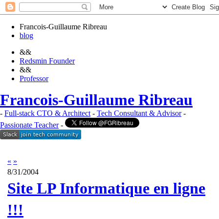
Francois-Guillaume Ribreau
blog
&&
Redsmin Founder
&&
Professor
Francois-Guillaume Ribreau
-
Full-stack CTO & Architect
-
Tech Consultant & Advisor
-
Passionate Teacher
-
«
»
8/31/2004
Site LP Informatique en ligne
!!!