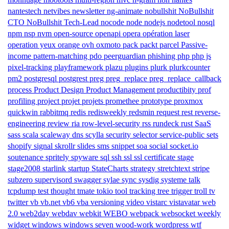
nantestech
netvibes
newsletter
ng-animate
nobullshit
NoBullshit
CTO
NoBullshit Tech-Lead
nocode
node
nodejs
nodetool
nosql
npm
nsp
nvm
open-source
openapi
opera
opération laser
operation yeux
orange
ovh
oxmoto
pack
packt
parcel
Passive-
income
pattern-matching
pdo
peerguardian
phishing
php
php js
pixel-tracking
playframework
plazu
plugins
plurk
plurkcounter
pm2
postgresql
postgrest
preg
preg_replace
preg_replace_callback
process
Product Design
Product Management
productibity
prof
profiling
project
projet
projets
promethee
prototype
proxmox
quickwin
rabbitmq
redis
redisweekly
redsmin
request
rest
reverse-
engineering
review
ria
row-level-security
rss
rundeck
rust
SaaS
sass
scala
scaleway dns
scylla
security
selector
service-public
sets
shopify
signal
skrollr
slides
sms
snippet
soa
social
socket.io
soutenance
spritely
spyware
sql
ssh
ssl
ssl certificate
stage
stage2008
starlink
startup
StateCharts
strategy
stretchtext
stripe
subzero
supervisord
swagger
sylae
sync
sysdig
systeme
talk
tcpdump
test
thought
tmate
tokio
tool
tracking
tree
trigger
troll
tv
twitter
vb
vb.net
vb6
vba
versioning
video
vistarc
vistavatar
web
2.0
web2day
webdav
webkit
WEBO
webpack
websocket
weekly
widget
windows
windows seven
wood-work
wordpress
wtf