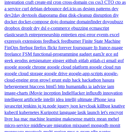
integration
craft
create-ml
cron
cross-domain
css
css3
CTO
cto as
a service
curl
debian
debounce
del.icio.us
design patterns
dev
dev2day
devtools
diaporama
digg
disk-cleanup
disruption
diy
docker
docker-compose
dojo
domaine
domainfinder
doyoubuzz
dropbox
droplr
dry
dsl
e-commerce
ebuzzing
ecmascript
elasticsearch
entrepreneurship
entretien
epsi
error
events
excel
expressjs
extensions
feedback
feedburner
Finite State Machine
FinOps
firebug
firefox
flickr
forever
foursquare
fp
france-nuage
freelance
FSM
functional-programming
gadget
gam3r
gce
gd
geek
geodns
getsignature
ginger
github
gitlab
gitlab-ci
gmail
gof
google
google chrome
google cloud platform
google cloud run
google cloud storage
google drive
google-app-scripts
google-
cloud-engine
gron
growl
grunt
gulp
hack
hackathon
hasura
hebergement
htaccess
html5
http
humantalks
ia
iadvize
iam
image-charts
iMovie
inception
IndieHacker
influxdb
innovation
intelligent artificielle
intellij idea
intellij ultimate
iPhone
java
javascript
jenkins
jq
jq.node
jquery
json
keycloak
killbug
knative
kubectl
kubernetes
Kuripotxt
language
lasik
launch
let's encrypt
livre
lua
mac
machine learning
makesense
matrix
mean
mehel
micro-service
middleware
migration
mixpanel
mongodb
monit
monnuage
mootools
multi-region
mvc
n-gram
n8n
nantes