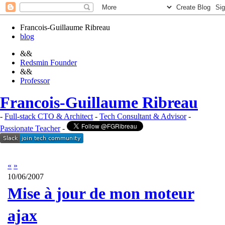
Francois-Guillaume Ribreau
blog
&&
Redsmin Founder
&&
Professor
Francois-Guillaume Ribreau
-
Full-stack CTO & Architect
-
Tech Consultant & Advisor
-
Passionate Teacher
-
«
»
10/06/2007
Mise à jour de mon moteur
ajax