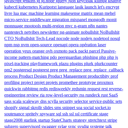
javascript
jenkins
jq
jq.node
jquery
json
keycloak
killbug
knative
kubectl
kubernetes
Kuripotxt
language
lasik
launch
let's encrypt
livre
lua
mac
machine learning
makesense
matrix
mean
mehel
micro-service
middleware
migration
mixpanel
mongodb
monit
monnuage
mootools
multi-region
mvc
n-gram
n8n
nantes
nantestech
netvibes
newsletter
ng-animate
nobullshit
NoBullshit
CTO
NoBullshit Tech-Lead
nocode
node
nodejs
nodetool
nosql
npm
nsp
nvm
open-source
openapi
opera
opération laser
operation yeux
orange
ovh
oxmoto
pack
packt
parcel
Passive-
income
pattern-matching
pdo
peerguardian
phishing
php
php js
pixel-tracking
playframework
plazu
plugins
plurk
plurkcounter
pm2
postgresql
postgrest
preg
preg_replace
preg_replace_callback
process
Product Design
Product Management
productibity
prof
profiling
project
projet
projets
promethee
prototype
proxmox
quickwin
rabbitmq
redis
redisweekly
redsmin
request
rest
reverse-
engineering
review
ria
row-level-security
rss
rundeck
rust
SaaS
sass
scala
scaleway dns
scylla
security
selector
service-public
sets
shopify
signal
skrollr
slides
sms
snippet
soa
social
socket.io
soutenance
spritely
spyware
sql
ssh
ssl
ssl certificate
stage
stage2008
starlink
startup
StateCharts
strategy
stretchtext
stripe
subzero
supervisord
swagger
sylae
sync
sysdig
systeme
talk