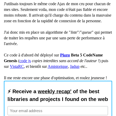
F
J'utilisais toujours le même code Ajax de mon cru pour chacun de
r
mes sites. Seulement voila, mon code n'était pas fiable et encore
a
moins robuste. Il arrivait qu'il charge du contenu dans la mauvaise
n
zone en fonction de la rapidité de connexion de la personne.
c
o
J'ai donc mis en place un algorithme de "
liste
"/"
queue
" qui permet
i
de traiter les requêtes une par une sans perte de performance à
s
l'arrivée.
-
G
Ce code à d'abord été déployé sur
Plazu
Beta 5 CodeName
u
Genesis
(
code js
copies interdites sans accord de l'auteur !
) puis
i
sur
VistaRC
, et bientôt sur
Amistorique
,
Jadup
etc..
l
l
Il me reste encore une phase d'optimisation, et roulez jeunesse !
a
u
⚡️ Receive a
weekly recap'
of the best
m
libraries and projects I found on the web
e
R
i