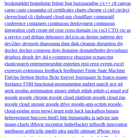
bookmarklet
braindump
bringr
bug
buzzparadise
c/c++
c#
canvas
cargo
casio
cassandra
cd
certificates
charts
chrome
ci
ciel
circleci
clevercloud
cli
clipboard
cloud-run
cloudflare
comparatif
conference
containers
continuous deployment
continuous
integration
craft
create-ml
cron
cross-domain
css
css3
CTO
cto as
a service
curl
debian
debounce
del.icio.us
design patterns
dev
dev2day
devtools
diaporama
digg
disk-cleanup
disruption
diy
docker
docker-compose
dojo
domaine
domainfinder
doyoubuzz
dropbox
droplr
dry
dsl
e-commerce
ebuzzing
ecmascript
elasticsearch
entrepreneurship
entretien
epsi
error
events
excel
expressjs
extensions
feedback
feedburner
Finite State Machine
FinOps
firebug
firefox
flickr
forever
foursquare
fp
france-nuage
freelance
FSM
functional-programming
gadget
gam3r
gce
gd
geek
geodns
getsignature
ginger
github
gitlab
gitlab-ci
gmail
gof
google
google chrome
google cloud platform
google cloud run
google cloud storage
google drive
google-app-scripts
google-
cloud-engine
gron
growl
grunt
gulp
hack
hackathon
hasura
hebergement
htaccess
html5
http
humantalks
ia
iadvize
iam
image-charts
iMovie
inception
IndieHacker
influxdb
innovation
intelligent artificielle
intellij idea
intellij ultimate
iPhone
java