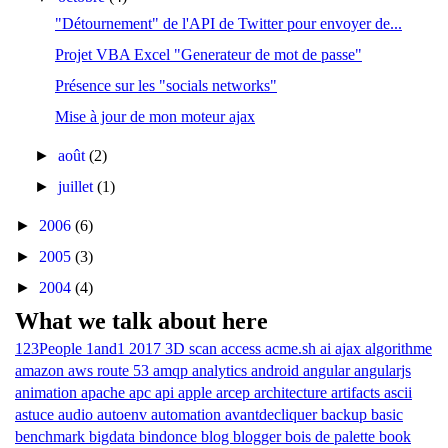
"Détournement" de l'API de Twitter pour envoyer de...
Projet VBA Excel "Generateur de mot de passe"
Présence sur les "socials networks"
Mise à jour de mon moteur ajax
►
août
(2)
►
juillet
(1)
►
2006
(6)
►
2005
(3)
►
2004
(4)
What we talk about here
123People
1and1
2017
3D scan
access
acme.sh
ai
ajax
algorithme
amazon aws route 53
amqp
analytics
android
angular
angularjs
animation
apache
apc
api
apple
arcep
architecture
artifacts
ascii
astuce
audio
autoenv
automation
avantdecliquer
backup
basic
benchmark
bigdata
bindonce
blog
blogger
bois de palette
book