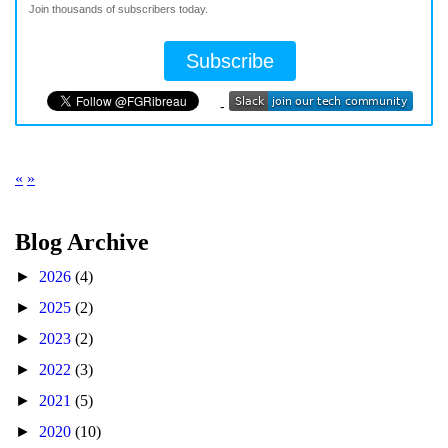
b
Join thousands of subscribers today.
r
e
a
u
-
«
»
Blog Archive
►
2026
(4)
►
2025
(2)
►
2023
(2)
►
2022
(3)
►
2021
(5)
►
2020
(10)