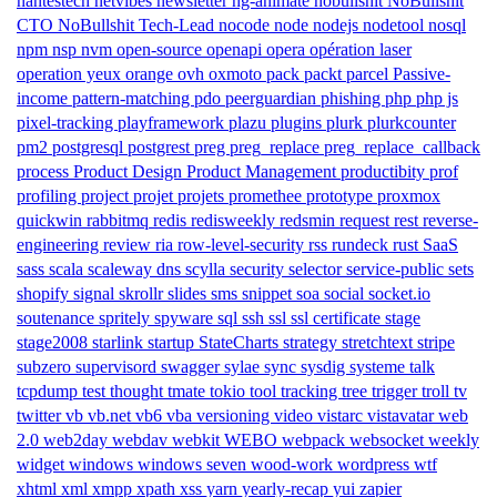
nantestech
netvibes
newsletter
ng-animate
nobullshit
NoBullshit
CTO
NoBullshit Tech-Lead
nocode
node
nodejs
nodetool
nosql
npm
nsp
nvm
open-source
openapi
opera
opération laser
operation yeux
orange
ovh
oxmoto
pack
packt
parcel
Passive-
income
pattern-matching
pdo
peerguardian
phishing
php
php js
pixel-tracking
playframework
plazu
plugins
plurk
plurkcounter
pm2
postgresql
postgrest
preg
preg_replace
preg_replace_callback
process
Product Design
Product Management
productibity
prof
profiling
project
projet
projets
promethee
prototype
proxmox
quickwin
rabbitmq
redis
redisweekly
redsmin
request
rest
reverse-
engineering
review
ria
row-level-security
rss
rundeck
rust
SaaS
sass
scala
scaleway dns
scylla
security
selector
service-public
sets
shopify
signal
skrollr
slides
sms
snippet
soa
social
socket.io
soutenance
spritely
spyware
sql
ssh
ssl
ssl certificate
stage
stage2008
starlink
startup
StateCharts
strategy
stretchtext
stripe
subzero
supervisord
swagger
sylae
sync
sysdig
systeme
talk
tcpdump
test
thought
tmate
tokio
tool
tracking
tree
trigger
troll
tv
twitter
vb
vb.net
vb6
vba
versioning
video
vistarc
vistavatar
web
2.0
web2day
webdav
webkit
WEBO
webpack
websocket
weekly
widget
windows
windows seven
wood-work
wordpress
wtf
xhtml
xml
xmpp
xpath
xss
yarn
yearly-recap
yui
zapier