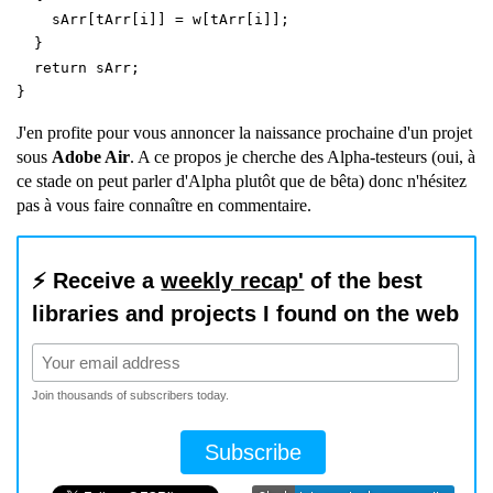
sArr[tArr[i]] = w[tArr[i]];
}
return sArr;
}
J'en profite pour vous annoncer la naissance prochaine d'un projet
sous
Adobe Air
. A ce propos je cherche des Alpha-testeurs (oui, à
ce stade on peut parler d'Alpha plutôt que de bêta) donc n'hésitez
pas à vous faire connaître en commentaire.
⚡️ Receive a
weekly recap'
of the best
libraries and projects I found on the web
Join thousands of subscribers today.