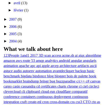
►
avril
(13)
►
février
(1)
►
2007
(9)
►
2006
(6)
►
2005
(3)
►
2004
(4)
What we talk about here
123People
1and1
2017
3D scan
access
acme.sh
ai
ajax
algorithme
amazon aws route 53
amqp
analytics
android
angular
angularjs
animation
apache
apc
api
apple
arcep
architecture
artifacts
ascii
astuce
audio
autoenv
automation
avantdecliquer
backup
basic
benchmark
bigdata
bindonce
blog
blogger
bois de palette
book
bookmarklet
braindump
bringr
bug
buzzparadise
c/c++
c#
canvas
cargo
casio
cassandra
cd
certificates
charts
chrome
ci
ciel
circleci
clevercloud
cli
clipboard
cloud-run
cloudflare
comparatif
conference
containers
continuous deployment
continuous
integration
craft
create-ml
cron
cross-domain
css
css3
CTO
cto as