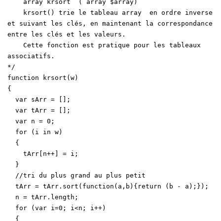
array krsort ( array $array)
krsort() trie le tableau array en ordre inverse
et suivant les clés, en maintenant la correspondance
entre les clés et les valeurs.
Cette fonction est pratique pour les tableaux
associatifs.
*/
function krsort(w)
{
var sArr = [];
var tArr = [];
var n = 0;
for (i in w)
{
tArr[n++] = i;
}
//tri du plus grand au plus petit
tArr = tArr.sort(function(a,b){return (b - a);});
n = tArr.length;
for (var i=0; i<n; i++)
{