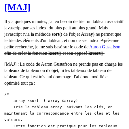
[MAJ]
F
Il y a quelques minutes, j'ai eu besoin de trier un tableau associatif
r
javascript par ses index, du plus petit au plus grand. Mais
a
javascript (via la méthode
sort()
de l'objet
Array)
ne permet que
n
le trie des éléments d'un tableau, et non de ses index.
Après une
c
petite recherche, je me suis basé sur le code de
Aaron Gustafson
o
afin de créer la fonction
ksort()
et son opposé
krsort()
.
i
s
[MAJ] : Le code de Aaron Gustafson ne prends pas en charge les
-
tableaux de tableau ou d'objet, ni les tableaux de tableau de
G
tableau. Ce qui est très
nul
dommage. J'ai donc modifié et
u
optimisé tout ça :
i
l
/*
l
array ksort ( array $array)
a
Trie le tableau array suivant les clés, en
u
maintenant la correspondance entre les clés et les
m
valeurs.
e
Cette fonction est pratique pour les tableaux