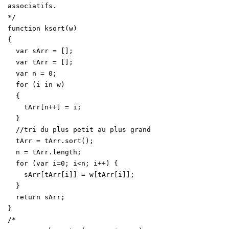
R
associatifs.
i
*/
b
function ksort(w)
r
{
e
var sArr = [];
a
var tArr = [];
u
var n = 0;
for (i in w)
{
tArr[n++] = i;
}
//tri du plus petit au plus grand
tArr = tArr.sort();
n = tArr.length;
for (var i=0; i<n; i++) {
sArr[tArr[i]] = w[tArr[i]];
}
return sArr;
}
/*