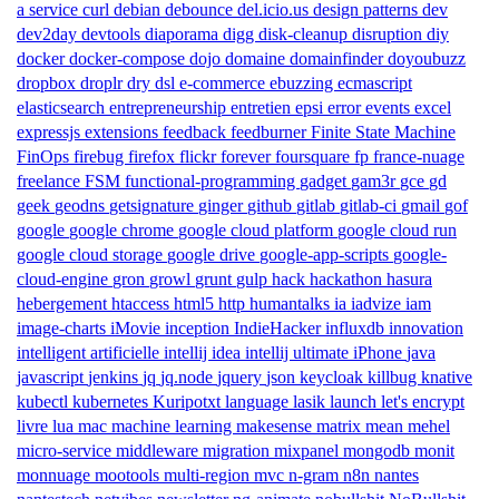
a service
curl
debian
debounce
del.icio.us
design patterns
dev
dev2day
devtools
diaporama
digg
disk-cleanup
disruption
diy
docker
docker-compose
dojo
domaine
domainfinder
doyoubuzz
dropbox
droplr
dry
dsl
e-commerce
ebuzzing
ecmascript
elasticsearch
entrepreneurship
entretien
epsi
error
events
excel
expressjs
extensions
feedback
feedburner
Finite State Machine
FinOps
firebug
firefox
flickr
forever
foursquare
fp
france-nuage
freelance
FSM
functional-programming
gadget
gam3r
gce
gd
geek
geodns
getsignature
ginger
github
gitlab
gitlab-ci
gmail
gof
google
google chrome
google cloud platform
google cloud run
google cloud storage
google drive
google-app-scripts
google-
cloud-engine
gron
growl
grunt
gulp
hack
hackathon
hasura
hebergement
htaccess
html5
http
humantalks
ia
iadvize
iam
image-charts
iMovie
inception
IndieHacker
influxdb
innovation
intelligent artificielle
intellij idea
intellij ultimate
iPhone
java
javascript
jenkins
jq
jq.node
jquery
json
keycloak
killbug
knative
kubectl
kubernetes
Kuripotxt
language
lasik
launch
let's encrypt
livre
lua
mac
machine learning
makesense
matrix
mean
mehel
micro-service
middleware
migration
mixpanel
mongodb
monit
monnuage
mootools
multi-region
mvc
n-gram
n8n
nantes