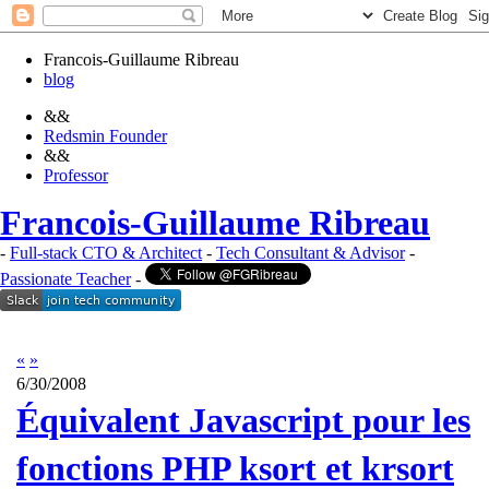
Francois-Guillaume Ribreau
blog
&&
Redsmin Founder
&&
Professor
Francois-Guillaume Ribreau
-
Full-stack CTO & Architect
-
Tech Consultant & Advisor
-
Passionate Teacher
-
«
»
6/30/2008
Équivalent Javascript pour les
fonctions PHP ksort et krsort