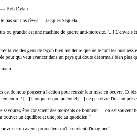
re — Bob Dylan
 le pas sur nos rêves — Jacques Séguéla
ts ou grands) est une machine de guerre anti-morosité. [...] L'envie s'éte
orer la vie des gens de façon bien meilleure que ne le font les business 
able pour qui veut avancer dans un pays qui doute désormais bien plus qu
romain
s est de nous pousser à l'action pour réussir leur mise en oeuvre. Et biz
ntendre ! [...] l'unique risque potentiel [...] ne pas vivre l'instant prése
avoir le savourer, être conscient des moments de bonheur — on est souven
 à trouver un équilibre et une joie au quotidien."
écouvrir et un avenir prometteur qu'il convient d'imaginer"