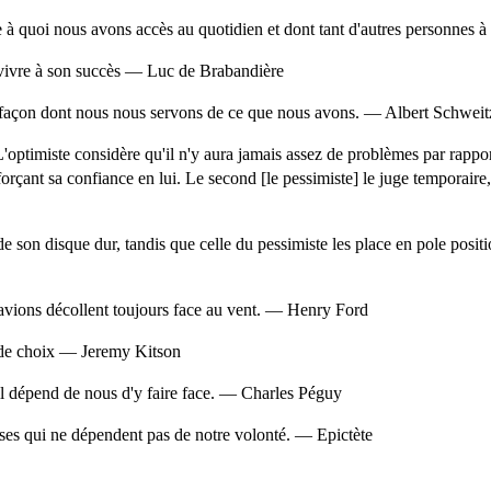
 à quoi nous avons accès au quotidien et dont tant d'autres personnes à t
urvivre à son succès — Luc de Brabandière
façon dont nous nous servons de ce que nous avons. — Albert Schweit
 L'optimiste considère qu'il n'y aura jamais assez de problèmes par rappor
forçant sa confiance en lui. Le second [le pessimiste] le juge temporaire
e son disque dur, tandis que celle du pessimiste les place en pole posi
 avions décollent toujours face au vent. — Henry Ford
n de choix — Jeremy Kitson
il dépend de nous d'y faire face. — Charles Péguy
hoses qui ne dépendent pas de notre volonté. — Epictète