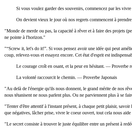
Si vous voulez garder des souvenirs, commencez par les viv
On devient vieux le jour où nos regrets commencent à prendre
"Monde de merde ou pas, la capacité à rêver et à faire des projets (peti
ne pointe à l'horizon."
"“Screw it, let's do it!”. Si vous pensez avoir une idée qui peut améli
coup, relevez-vous et essayez encore. Cet état d'esprit est indispens
Le courage croît en osant, et la peur en hésitant. — Proverbe 
La volonté raccourcit le chemin. — Proverbe Japonais
"Au delà de l'énergie qu'ils nous donnent, le grand mérite de nos rêve
nous tétanisent ne nous parlent plus. Ou ne parviennent plus à se faire e
"Tenter d'être attentif à l'instant présent, à chaque petit plaisir, s
que négatives, lâcher prise, vivre le coeur ouvert, tout cela nous aide
"Le secret consiste à trouver le juste équilibre entre un présent à red