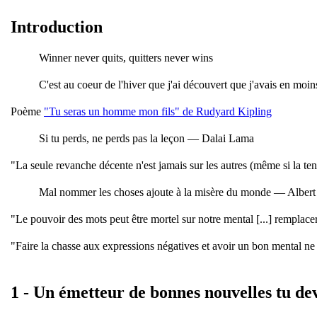
c
Introduction
o
i
Winner never quits, quitters never wins
s
-
C'est au coeur de l'hiver que j'ai découvert que j'avais en mo
G
u
Poème
"Tu seras un homme mon fils" de Rudyard Kipling
i
Si tu perds, ne perds pas la leçon — Dalai Lama
l
l
"La seule revanche décente n'est jamais sur les autres (même si la ten
a
u
Mal nommer les choses ajoute à la misère du monde — Alber
m
e
"Le pouvoir des mots peut être mortel sur notre mental [...] remplacer
R
"Faire la chasse aux expressions négatives et avoir un bon mental ne
i
b
r
1 - Un émetteur de bonnes nouvelles tu de
e
a