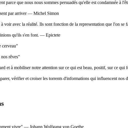
lement parce que nous nous sommes persuadés qu'elle est condamnée à l'êt
nissent par arriver — Michel Simon
 voir avec la réalité. Ils sont fonction de la representation que l'on se 
inions qu'ils s'en font. — Epictete
re cerveau"
e nos rêves"
gard et à mobiliser notre attention sur ce qui est beau, positif, sur ce q
, vérifier et croiser les torrents d'informations qui influencent nos déc
as
 comment vivre" — Johann Wolfgang von Goethe