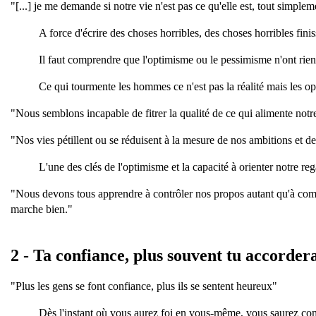
"[...] je me demande si notre vie n'est pas ce qu'elle est, tout simp
u
A force d'écrire des choses horribles, des choses horribles fi
Il faut comprendre que l'optimisme ou le pessimisme n'ont rien à
Ce qui tourmente les hommes ce n'est pas la réalité mais les op
"Nous semblons incapable de fitrer la qualité de ce qui alimente not
"Nos vies pétillent ou se réduisent à la mesure de nos ambitions et d
L'une des clés de l'optimisme et la capacité à orienter notre re
"Nous devons tous apprendre à contrôler nos propos autant qu'à comparer
marche bien."
2 - Ta confiance, plus souvent tu accorder
"Plus les gens se font confiance, plus ils se sentent heureux"
Dès l'instant où vous aurez foi en vous-même, vous saurez