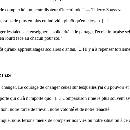
de complexité, un neutralisateur d'incertitude." — Thierry Saussez
ssons de plus en plus en individu plutôt qu'en citoyen. [...]"
er les talents et enseigner la solidarité et le partage, l'école française s
 bien lourd face au chacun pour soi."
t qu'aux apprentissages scolaires d'antan. [...] il y a à repenser totale
eras
 changer. Le courage de changer celles sur lesquelles j'ai du pouvoir e
orte qui ou à n'importe quoi. [...] Comparaison rime le plus souvent ave
on, notre force de travail, notre volonté et de notre ténacité."
nque, nous ferions mieux de comparer nos vies ou notre situation à ce q