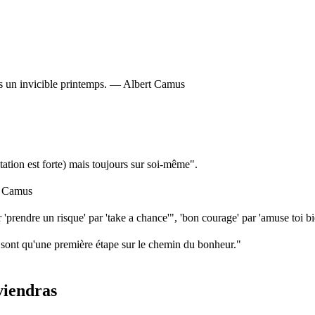
ins un invicible printemps. — Albert Camus
tation est forte) mais toujours sur soi-même".
t Camus
 'prendre un risque' par 'take a chance'", 'bon courage' par 'amuse toi bi
 sont qu'une première étape sur le chemin du bonheur."
viendras