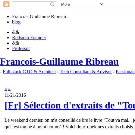
Francois-Guillaume Ribreau
blog
&&
Redsmin Founder
&&
Professor
Francois-Guillaume Ribreau
-
Full-stack CTO & Architect
-
Tech Consultant & Advisor
-
Passionat
«
»
11/21/2016
[Fr] Sélection d'extraits de "Tou
F
Le weekend dernier, on m'a conseillé de lire le livre "Tout va mal..
r
qu'il est tombé à point nommé ! Voici donc quelques extraits choisis..
a
n