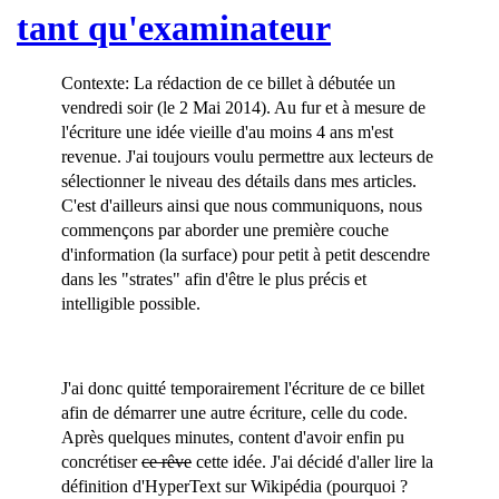
tant qu'examinateur
F
Contexte: La rédaction de ce billet à débutée un
r
vendredi soir (le 2 Mai 2014). Au fur et à mesure de
a
l'écriture une idée vieille d'au moins 4 ans m'est
n
revenue. J'ai toujours voulu permettre aux lecteurs de
c
sélectionner le niveau des détails dans mes articles.
o
C'est d'ailleurs ainsi que nous communiquons, nous
i
commençons par aborder une première couche
s
d'information (la surface) pour petit à petit descendre
-
dans les "strates" afin d'être le plus précis et
G
intelligible possible.
u
i
l
l
J'ai donc quitté temporairement l'écriture de ce billet
a
afin de démarrer une autre écriture, celle du code.
u
Après quelques minutes, content d'avoir enfin pu
m
concrétiser
ce rêve
cette idée. J'ai décidé d'aller lire la
e
définition d'HyperText sur Wikipédia (pourquoi ?