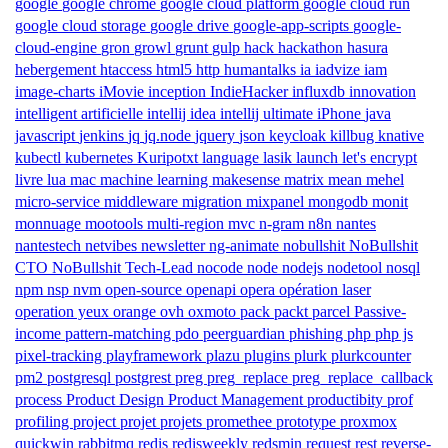
google
google chrome
google cloud platform
google cloud run
google cloud storage
google drive
google-app-scripts
google-
cloud-engine
gron
growl
grunt
gulp
hack
hackathon
hasura
hebergement
htaccess
html5
http
humantalks
ia
iadvize
iam
image-charts
iMovie
inception
IndieHacker
influxdb
innovation
intelligent artificielle
intellij idea
intellij ultimate
iPhone
java
javascript
jenkins
jq
jq.node
jquery
json
keycloak
killbug
knative
kubectl
kubernetes
Kuripotxt
language
lasik
launch
let's encrypt
livre
lua
mac
machine learning
makesense
matrix
mean
mehel
micro-service
middleware
migration
mixpanel
mongodb
monit
monnuage
mootools
multi-region
mvc
n-gram
n8n
nantes
nantestech
netvibes
newsletter
ng-animate
nobullshit
NoBullshit
CTO
NoBullshit Tech-Lead
nocode
node
nodejs
nodetool
nosql
npm
nsp
nvm
open-source
openapi
opera
opération laser
operation yeux
orange
ovh
oxmoto
pack
packt
parcel
Passive-
income
pattern-matching
pdo
peerguardian
phishing
php
php js
pixel-tracking
playframework
plazu
plugins
plurk
plurkcounter
pm2
postgresql
postgrest
preg
preg_replace
preg_replace_callback
process
Product Design
Product Management
productibity
prof
profiling
project
projet
projets
promethee
prototype
proxmox
quickwin
rabbitmq
redis
redisweekly
redsmin
request
rest
reverse-