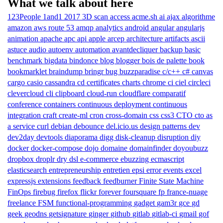
What we talk about here
123People
1and1
2017
3D scan
access
acme.sh
ai
ajax
algorithme
amazon aws route 53
amqp
analytics
android
angular
angularjs
animation
apache
apc
api
apple
arcep
architecture
artifacts
ascii
astuce
audio
autoenv
automation
avantdecliquer
backup
basic
benchmark
bigdata
bindonce
blog
blogger
bois de palette
book
bookmarklet
braindump
bringr
bug
buzzparadise
c/c++
c#
canvas
cargo
casio
cassandra
cd
certificates
charts
chrome
ci
ciel
circleci
clevercloud
cli
clipboard
cloud-run
cloudflare
comparatif
conference
containers
continuous deployment
continuous
integration
craft
create-ml
cron
cross-domain
css
css3
CTO
cto as
a service
curl
debian
debounce
del.icio.us
design patterns
dev
dev2day
devtools
diaporama
digg
disk-cleanup
disruption
diy
docker
docker-compose
dojo
domaine
domainfinder
doyoubuzz
dropbox
droplr
dry
dsl
e-commerce
ebuzzing
ecmascript
elasticsearch
entrepreneurship
entretien
epsi
error
events
excel
expressjs
extensions
feedback
feedburner
Finite State Machine
FinOps
firebug
firefox
flickr
forever
foursquare
fp
france-nuage
freelance
FSM
functional-programming
gadget
gam3r
gce
gd
geek
geodns
getsignature
ginger
github
gitlab
gitlab-ci
gmail
gof