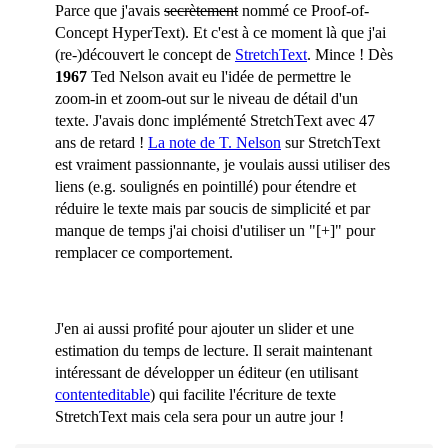
R
Parce que j'avais
secrètement
nommé ce Proof-of-
i
Concept HyperText). Et c'est à ce moment là que j'ai
b
(re-)découvert le concept de
StretchText
. Mince ! Dès
r
1967
Ted Nelson avait eu l'idée de permettre le
e
zoom-in et zoom-out sur le niveau de détail d'un
a
texte. J'avais donc implémenté StretchText avec 47
u
ans de retard !
La note de T. Nelson
sur StretchText
est vraiment passionnante, je voulais aussi utiliser des
liens (e.g. soulignés en pointillé) pour étendre et
réduire le texte mais par soucis de simplicité et par
manque de temps j'ai choisi d'utiliser un "[+]" pour
remplacer ce comportement.
J'en ai aussi profité pour ajouter un slider et une
estimation du temps de lecture. Il serait maintenant
intéressant de développer un éditeur (en utilisant
contenteditable
) qui facilite l'écriture de texte
StretchText mais cela sera pour un autre jour !