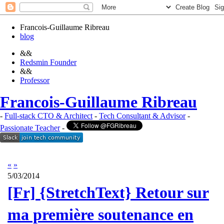
Francois-Guillaume Ribreau
blog
&&
Redsmin Founder
&&
Professor
Francois-Guillaume Ribreau
-
Full-stack CTO & Architect
-
Tech Consultant & Advisor
-
Passionate Teacher
-
«
»
5/03/2014
[Fr] {StretchText} Retour sur
ma première soutenance en